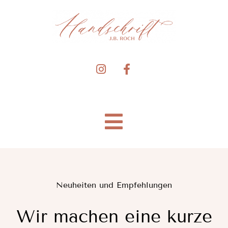
Zum
Inhalt
springen
Toggle
Navigation
BLOG
Neuheiten und Empfehlungen
SORTIMENT
Wir machen eine kurze
ÜBER UNS