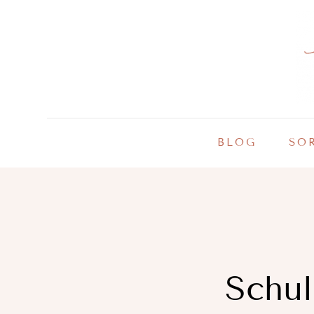
Zum
Inhalt
springen
BLOG
SO
Schul