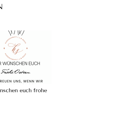
N
nschen euch frohe
Schulranzen-Beratung mit
Herz und Leidenschaft