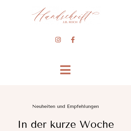
Zum
Inhalt
springen
Toggle
Navigation
BLOG
Neuheiten und Empfehlungen
SORTIMENT
In der kurze Woche
ÜBER UNS